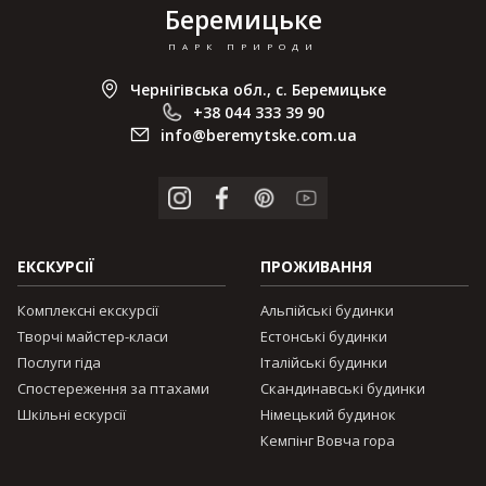
Беремицьке
ПАРК ПРИРОДИ
Чернігівська обл., с. Беремицьке
+38 044 333 39 90
info@beremytske.com.ua
ЕКСКУРСІЇ
ПРОЖИВАННЯ
Комплексні екскурсії
Альпійські будинки
Творчі майстер-класи
Естонські будинки
Послуги гіда
Італійські будинки
Спостереження за птахами
Скандинавські будинки
Шкільні ескурсії
Німецький будинок
Кемпінг Вовча гора