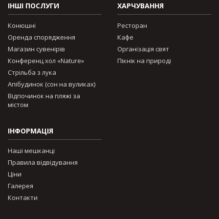
ІНШІ ПОСЛУГИ
ХАРЧУВАННЯ
Конюшні
Ресторан
Оренда спорядження
Кафе
Магазин сувенірів
Організація свят
Конференц хол «Nature»
Пікнік на природі
Стрільба з лука
Апібудинок (сон на вуликах)
Відпочинок на пляжі за
містом
ІНФОРМАЦІЯ
Наші мешканці
Правила відвідування
Ціни
Галерея
Контакти