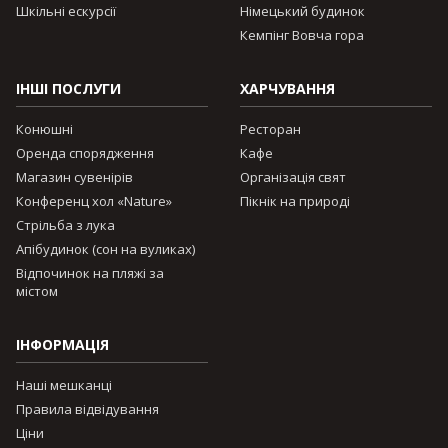
Шкільні ескурсії
Німецький будинок
Кемпінг Вовча гора
ІНШІ ПОСЛУГИ
ХАРЧУВАННЯ
Конюшні
Ресторан
Оренда спорядження
Кафе
Магазин сувенірів
Організація свят
Конференц хол «Nature»
Пікнік на природі
Стрільба з лука
Апібудинок (сон на вуликах)
Відпочинок на пляжі за
містом
ІНФОРМАЦІЯ
Наші мешканці
Правила відвідування
Ціни