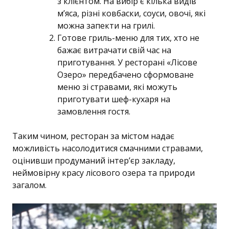
з клієнтом. На вибір є кілька видів
м’яса, різні ковбаски, соуси, овочі, які
можна запекти на грилі.
Готове гриль-меню для тих, хто не
бажає витрачати свій час на
приготування. У ресторані «Лісове
Озеро» передбачено сформоване
меню зі стравами, які можуть
приготувати шеф-кухаря на
замовлення гостя.
Таким чином, ресторан за містом надає
можливість насолодитися смачними стравами,
оцінивши продуманий інтер’єр закладу,
неймовірну красу лісового озера та природи
загалом.