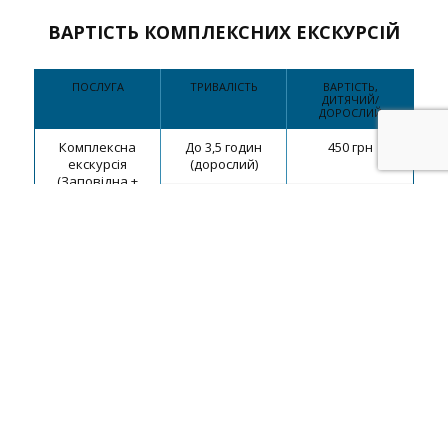
ВАРТІСТЬ КОМПЛЕКСНИХ ЕКСКУРСІЙ
ПОСЛУГА
ТРИВАЛІСТЬ
ВАРТІСТЬ,
ДИТЯЧИЙ/
ДОРОСЛИЙ
Комплексна
До 3,5 годин
450 грн
екскурсія
(дорослий)
(Заповідна +
Туристична
До 3,5 годин
300 грн
частина Парку)
(дитячий)
від 3 до 14 років
Групові екскурсії проводяться для груп від
10 до 30 осіб.
купити