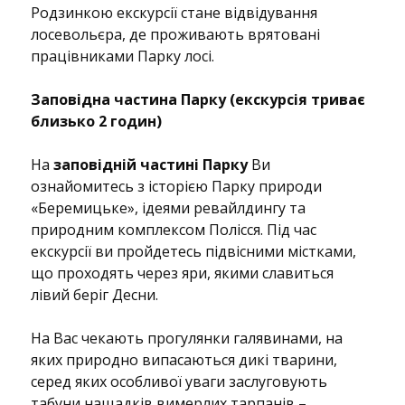
Родзинкою екскурсії стане відвідування
лосевольєра, де проживають врятовані
працівниками Парку лосі.
Заповідна частина Парку (екскурсія триває
близько 2 годин)
На
заповідній частині Парку
Ви
ознайомитесь з історією Парку природи
«Беремицьке», ідеями ревайлдингу та
природним комплексом Полісся. Під час
екскурсії ви пройдетесь підвісними містками,
що проходять через яри, якими славиться
лівий беріг Десни.
На Вас чекають прогулянки галявинами, на
яких природно випасаються дикі тварини,
серед яких особливої уваги заслуговують
табуни нащадків вимерлих тарпанів –