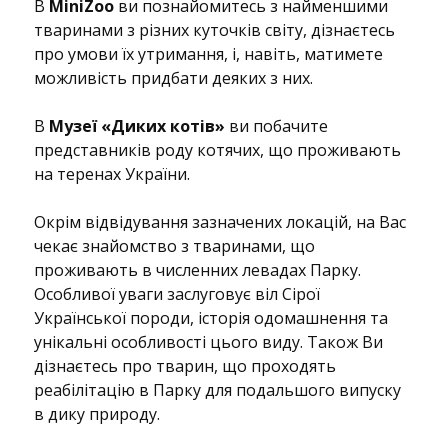
В
MiniZoo
ви познайомитесь з найменшими
тваринами з різних куточків світу, дізнаєтесь
про умови їх утримання, і, навіть, матимете
можливість придбати деяких з них.
В
Музеї «Диких котів»
ви побачите
представників роду котячих, що проживають
на теренах України.
Окрім відвідування зазначених локацій, на Вас
чекає знайомство з тваринами, що
проживають в численних левадах Парку.
Особливої уваги заслуговує віл Сірої
Української породи, історія одомашнення та
унікальні особливості цього виду. Також Ви
дізнаєтесь про тварин, що проходять
реабілітацію в Парку для подальшого випуску
в дику природу.