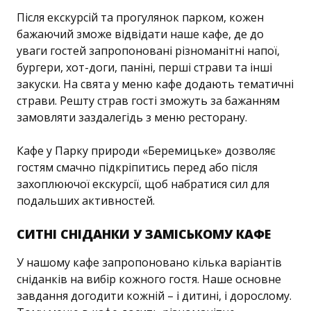
Після екскурсій та прогулянок парком, кожен
бажаючий зможе відвідати наше кафе, де до
уваги гостей запропоновані різноманітні напої,
бургери, хот-доги, паніні, перші страви та інші
закуски. На свята у меню кафе додають тематичні
страви. Решту страв гості зможуть за бажанням
замовляти заздалегідь з меню ресторану.
Кафе у Парку природи «Беремицьке» дозволяє
гостям смачно підкріпитись перед або після
захоплюючої екскурсії, щоб набратися сил для
подальших активностей.
СИТНІ СНІДАНКИ У ЗАМІСЬКОМУ КАФЕ
У нашому кафе запропоновано кілька варіантів
сніданків на вибір кожного гостя. Наше основне
завдання догодити кожній – і дитині, і дорослому.