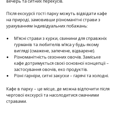
вечерь та ситних перекусів.
Після екскурсії гості парку можуть відвідати кафе
на природі, замовивши різноманітні страви з
урахуванням індивідуальних побажань:
М’ясні страви з курки, свинини для справжніх
гурманів та любителів м’яса у будь-якому
вигляді (смажене, запечене, відварене).
Різноманітність сезонних овочів. Заміське
кафе дотримується своєї основної концепції –
застосування овочів, еко продуктів.
Різні гарніри, ситні закуски – гарячі та холодні.
Кафе в парку – це місце, де можна відпочити після
чергової екскурсії та насолодитися смачними
стравами.