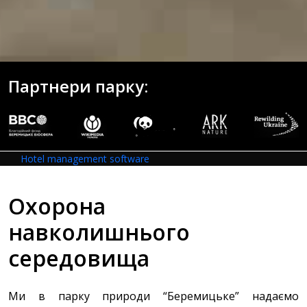
Партнери парку:
Hotel management software
Охорона
навколишнього
середовища
Ми в парку природи “Беремицьке” надаємо