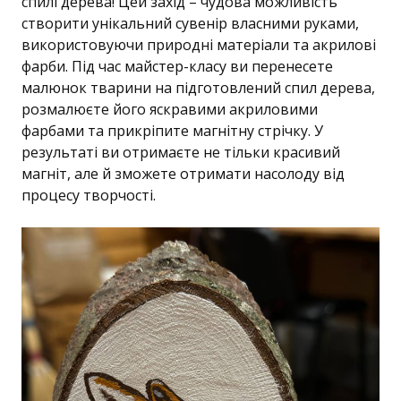
спилі дерева! Цей захід – чудова можливість
створити унікальний сувенір власними руками,
використовуючи природні матеріали та акрилові
фарби. Під час майстер-класу ви перенесете
малюнок тварини на підготовлений спил дерева,
розмалюєте його яскравими акриловими
фарбами та прикріпите магнітну стрічку. У
результаті ви отримаєте не тільки красивий
магніт, але й зможете отримати насолоду від
процесу творчості.