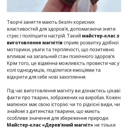
Творчі заняття мають безліч корисних
властивостей для здоров’я, допомагаючи зняти
стрес і поліпшити настрій. Такий
майстер-клас з
виготовлення магнітів
сприяє розвитку дрібної
моторики, уваги та терплячості, що позитивно
впливає на загальний стан психічного здоров’я.
Крім того, це відмінна можливість провести час у
колі однодумців, поділитися емоціями та
відкрити для себе нові захоплення.
Під час виготовлення магніту ви дізнаєтесь цікаві
факти про тварин, зображених на виробах. Кожен
малюнок має свою історію: чи то рідкісні види, чи
знайомі з дитинства тварини, що мають
особливе значення для збереження природи.
Майстер-клас «Дерев’яний магніт»
не тільки