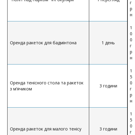
г
р
н
1
0
0
Оренда ракеток для бадмінтона
1 день
г
р
н
1
5
Оренда тенісного стола та ракеток
0
3 години
з м’ячиком
г
р
н
1
5
0
Оренда ракеток для малого тенісу
3 години
г