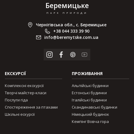
Беремицьке
ПАРК ПРИРОДИ
Чернігівська обл., с. Беремицьке
+38 044 333 39 90
info@beremytske.com.ua
ЕКСКУРСІЇ
ПРОЖИВАННЯ
Комплексні екскурсії
Альпійські будинки
Творчі майстер-класи
Естонські будинки
Послуги гіда
Італійські будинки
Спостереження за птахами
Скандинавські будинки
Шкільні ескурсії
Німецький будинок
Кемпінг Вовча гора