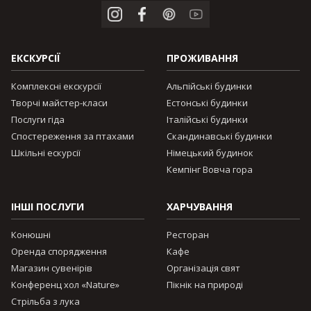
ЕКСКУРСІЇ
ПРОЖИВАННЯ
Комплексні екскурсії
Альпійські будинки
Творчі майстер-класи
Естонські будинки
Послуги гіда
Італійські будинки
Спостереження за птахами
Скандинавські будинки
Шкільні ескурсії
Німецький будинок
Кемпінг Вовча гора
ІНШІ ПОСЛУГИ
ХАРЧУВАННЯ
Конюшні
Ресторан
Оренда спорядження
Кафе
Магазин сувенірів
Організація свят
Конференц хол «Nature»
Пікнік на природі
Стрільба з лука