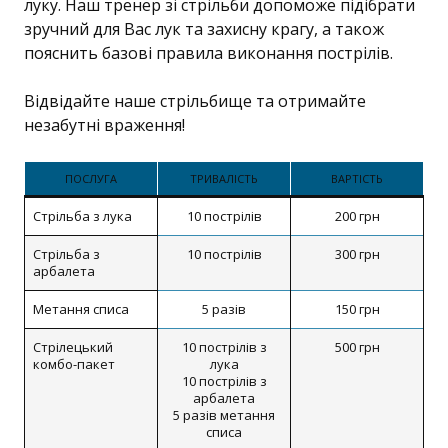
луку. Наш тренер зі стрільби допоможе підібрати
зручний для Вас лук та захисну крагу, а також
пояснить базові правила виконання пострілів.
Відвідайте наше стрільбище та отримайте
незабутні враження!
ПОСЛУГА
ТРИВАЛІСТЬ
ВАРТІСТЬ
Стрільба з лука
10 пострілів
200 грн
Стрільба з
10 пострілів
300 грн
арбалета
Метання списа
5 разів
150 грн
Стрілецький
10 пострілів з
500 грн
комбо-пакет
лука
10 пострілів з
арбалета
5 разів метання
списа